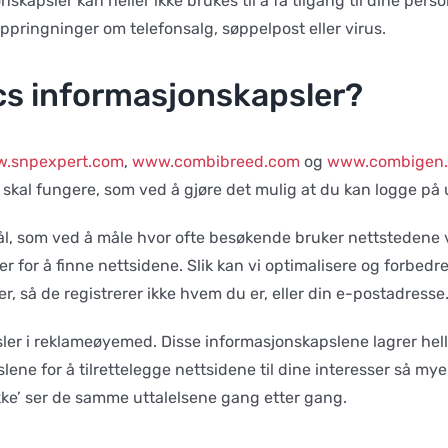
nskapsler kan heller ikke brukes til å få tilgang til dine pe
ingninger om telefonsalg, søppelpost eller virus.
s informasjonskapsler?
.snpexpert.com
,
www.combibreed.com
og
www.combigen
skal fungere, som ved å gjøre det mulig at du kan logge på
l, som ved å måle hvor ofte besøkende bruker nettstedene våre
er for å finne nettsidene. Slik kan vi optimalisere og forbed
, så de registrerer ikke hvem du er, eller din e-postadresse
ler i reklameøyemed. Disse informasjonskapslene lagrer helle
slene for å tilrettelegge nettsidene til dine interesser så m
kke’ ser de samme uttalelsene gang etter gang.