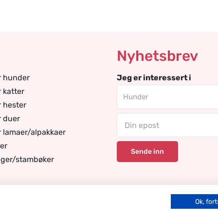
Nyhetsbrev
r hunder
Jeg er interessert i
 katter
r hester
r duer
Email
r lamaer/alpakkaer
er
nger/stambøker
Ok, fort