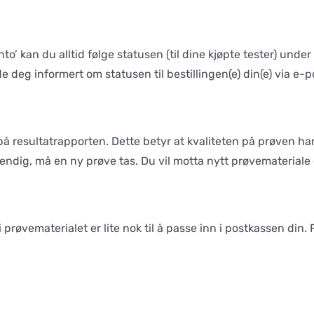
’ kan du alltid følge statusen (til dine kjøpte tester) under ‘M
de deg informert om statusen til bestillingen(e) din(e) via e-p
å resultatrapporten. Dette betyr at kvaliteten på prøven har
vendig, må en ny prøve tas. Du vil motta nytt prøvemateriale gr
øvematerialet er lite nok til å passe inn i postkassen din. Fra