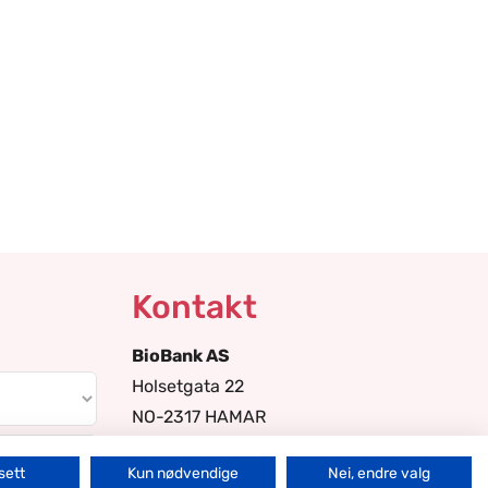
Kontakt
BioBank AS
Holsetgata 22
NO-2317 HAMAR
Norway
sett
Kun nødvendige
Nei, endre valg
004762509920