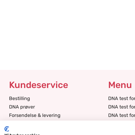
Kundeservice
Menu
Bestilling
DNA test fo
DNA prøver
DNA test for
Forsendelse & levering
DNA test fo
Garanti & reliabilitet
DNA test fo
Kunnskapsdatabase
DNA test fo