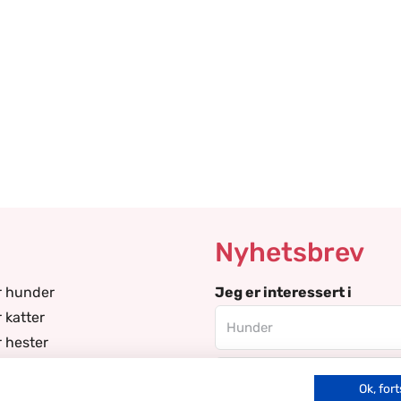
Nyhetsbrev
r hunder
Jeg er interessert i
 katter
r hester
r duer
Email
Ok, fort
r lamaer/alpakkaer