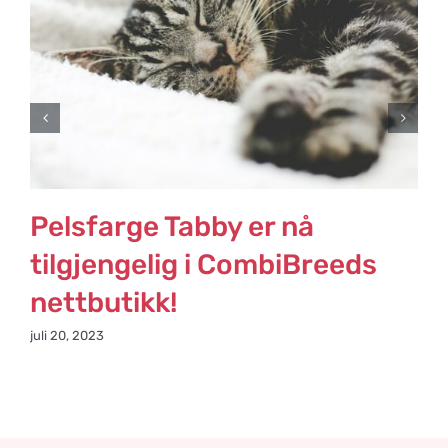
Pelsfarge Tabby er nå
tilgjengelig i CombiBreeds
nettbutikk!
j
juli 20, 2023