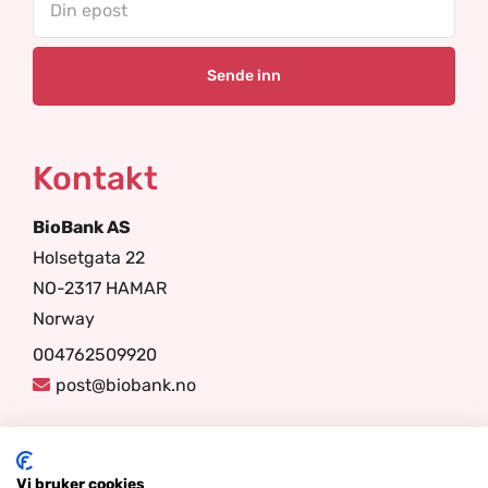
Kontakt
BioBank AS
Holsetgata 22
NO-2317 HAMAR
Norway
004762509920
post@biobank.no
Følg oss
Vi bruker cookies