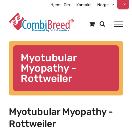
Skip
Hjem
Om
Kontakt
Norge
to
content
Myotubular
Myopathy -
Rottweiler
Myotubular Myopathy -
Rottweiler