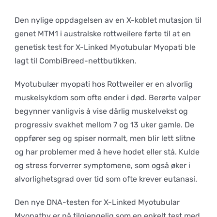
Den nylige oppdagelsen av en X-koblet mutasjon til
genet MTM1 i australske rottweilere førte til at en
genetisk test for X-Linked Myotubular Myopati ble
lagt til CombiBreed-nettbutikken.
Myotubulær myopati hos Rottweiler er en alvorlig
muskelsykdom som ofte ender i død. Berørte valper
begynner vanligvis å vise dårlig muskelvekst og
progressiv svakhet mellom 7 og 13 uker gamle. De
oppfører seg og spiser normalt, men blir lett slitne
og har problemer med å heve hodet eller stå. Kulde
og stress forverrer symptomene, som også øker i
alvorlighetsgrad over tid som ofte krever eutanasi.
Den nye DNA-testen for X-Linked Myotubular
Myopathy er nå tilgjengelig som en enkelt test med