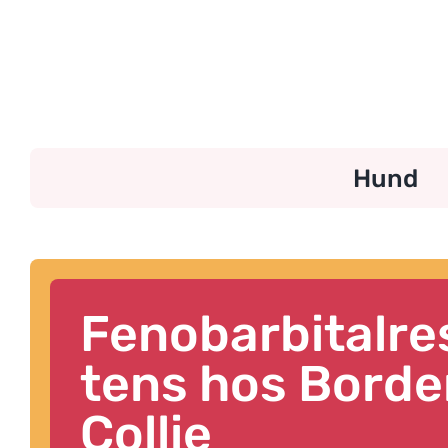
Skip
to
content
Hund
Fenobarbitalresis
tens hos Borde
Collie