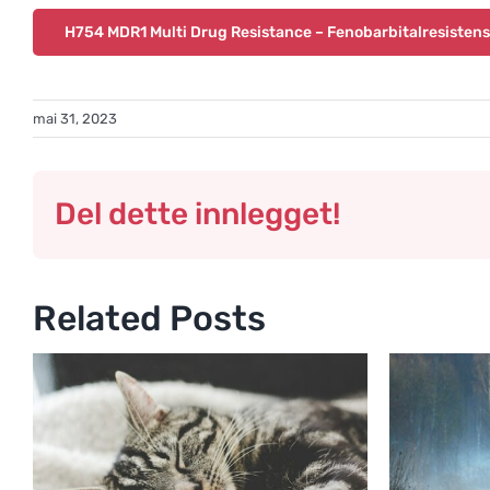
H754 MDR1 Multi Drug Resistance – Fenobarbitalresistens
mai 31, 2023
Del dette innlegget!
Related Posts