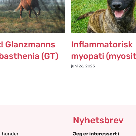
t! Glanzmanns
Inflammatorisk
asthenia (GT)
myopati (myosit
juni 26, 2023
Nyhetsbrev
r hunder
Jeg er interessert i