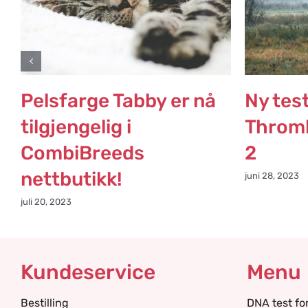
Pelsfarge Tabby er nå
Ny tes
tilgjengelig i
Thromb
CombiBreeds
2
nettbutikk!
juni 28, 2023
juli 20, 2023
Kundeservice
Menu
Bestilling
DNA test fo