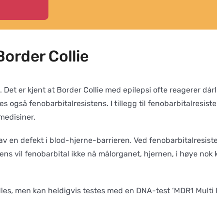
order Collie
e. Det er kjent at Border Collie med epilepsi ofte reagerer då
es også fenobarbitalresistens. I tillegg til fenobarbitalresi
medisiner.
v en defekt i blod-hjerne-barrieren. Ved fenobarbitalresiste
ens vil fenobarbital ikke nå målorganet, hjernen, i høye nok 
dles, men kan heldigvis testes med en DNA-test ‘MDR1 Multi